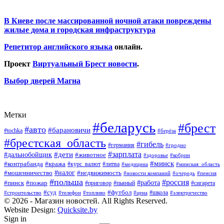
В Киеве после массированной ночной атаки повреждены
жилые дома и городская инфраструктура
Репетитор английского языка
онлайн.
Проект
Виртуальный Брест новости
.
Выбор дверей Магна
Метки
#беларусь
#брест
#авто
#барановичи
#tochka
#берёза
#брестская_область
#гибель
#германия
#гродно
#зарплата
#дальнобойщик
#дети
#животное
#кобрин
#здоровье
#минск
#контрабанда
#кража
#курс_валют
#литва
#медицина
#минская_область
#налог
#мошенничество
#недвижимость
#новости компаний
#пенсия
#очередь
#польша
#россия
#работа
#пожар
#пинск
#приговор
#сигарета
#пьяный
#суд
#футбол
#топливо
#цена
#школа
#электричество
#строительство
#телефон
© 2026 - Магазин новостей. All Rights Reserved.
Website Design:
Quicksite.by
Sign in