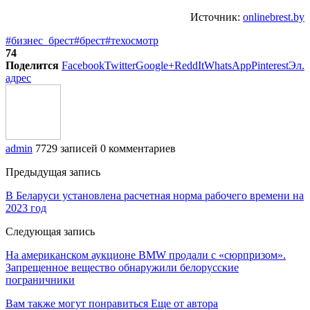
Источник:
onlinebrest.by
#бизнес_брест
#брест
#техосмотр
74
Поделится
Facebook
Twitter
Google+
ReddIt
WhatsApp
Pinterest
Эл.
адрес
admin
7729 записей
0 комментариев
Предыдущая запись
В Беларуси установлена расчетная норма рабочего времени на
2023 год
Следующая запись
На американском аукционе BMW продали с «сюрпризом».
Запрещенное вещество обнаружили белорусские
пограничники
Вам также могут понравиться
Еще от автора