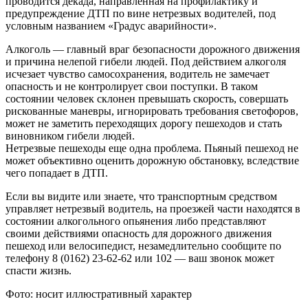
проводится декада, направленная на профилактику и
предупреждение ДТП по вине нетрезвых водителей, под
условным названием «Градус аварийности».
Алкоголь — главный враг безопасности дорожного движения
и причина нелепой гибели людей. Под действием алкоголя
исчезает чувство самосохранения, водитель не замечает
опасность и не контролирует свои поступки. В таком
состоянии человек склонен превышать скорость, совершать
рискованные маневры, игнорировать требования светофоров,
может не заметить переходящих дорогу пешеходов и стать
виновником гибели людей.
Нетрезвые пешеходы еще одна проблема. Пьяный пешеход не
может объективно оценить дорожную обстановку, вследствие
чего попадает в ДТП.
Если вы видите или знаете, что транспортным средством
управляет нетрезвый водитель, на проезжей части находятся в
состоянии алкогольного опьянения либо представляют
своими действиями опасность для дорожного движения
пешеход или велосипедист, незамедлительно сообщите по
телефону 8 (0162) 23-62-62 или 102 — ваш звонок может
спасти жизнь.
Фото: носит иллюстративный характер