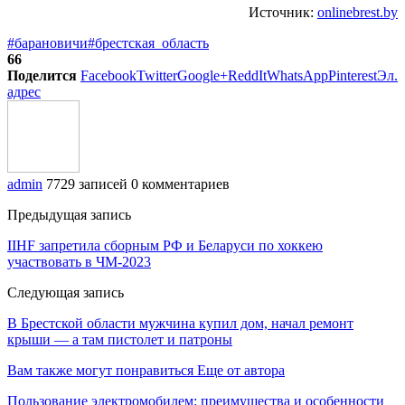
Источник:
onlinebrest.by
#барановичи
#брестская_область
66
Поделится
Facebook
Twitter
Google+
ReddIt
WhatsApp
Pinterest
Эл.
адрес
admin
7729 записей
0 комментариев
Предыдущая запись
IIHF запретила сборным РФ и Беларуси по хоккею
участвовать в ЧМ-2023
Следующая запись
В Брестской области мужчина купил дом, начал ремонт
крыши — а там пистолет и патроны
Вам также могут понравиться
Еще от автора
Пользование электромобилем: преимущества и особенности