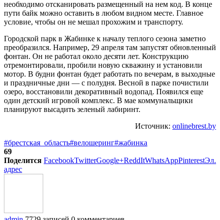
необходимо отсканировать размещенный на нем код. В конце
пути байк можно оставить в любом видном месте. Главное
условие, чтобы он не мешал прохожим и транспорту.
Городской парк в Жабинке к началу теплого сезона заметно
преобразился. Например, 29 апреля там запустят обновленный
фонтан. Он не работал около десяти лет. Конструкцию
отремонтировали, пробили новую скважину и установили
мотор. В будни фонтан будет работать по вечерам, в выходные
и праздничные дни — с полудня. Весной в парке почистили
озеро, восстановили декоративный водопад. Появился еще
один детский игровой комплекс. В мае коммунальщики
планируют высадить зеленый лабиринт.
Источник:
onlinebrest.by
#брестская_область
#велошеринг
#жабинка
69
Поделится
Facebook
Twitter
Google+
ReddIt
WhatsApp
Pinterest
Эл.
адрес
admin
7729 записей
0 комментариев