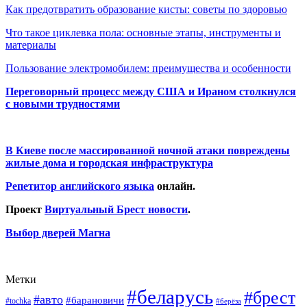
Как предотвратить образование кисты: советы по здоровью
Что такое циклевка пола: основные этапы, инструменты и
материалы
Пользование электромобилем: преимущества и особенности
Переговорный процесс между США и Ираном столкнулся
с новыми трудностями
В Киеве после массированной ночной атаки повреждены
жилые дома и городская инфраструктура
Репетитор английского языка
онлайн.
Проект
Виртуальный Брест новости
.
Выбор дверей Магна
Метки
#беларусь
#брест
#авто
#барановичи
#tochka
#берёза