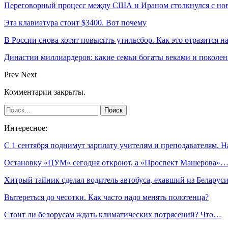
Переговорный процесс между США и Ираном столкнулся с но
Эта клавиатура стоит $3400. Вот почему
В России снова хотят повысить утильсбор. Как это отразится н
Династии миллиардеров: какие семьи богаты веками и поколе
Prev
Next
Комментарии закрыты.
Интересное:
С 1 сентября поднимут зарплату учителям и преподавателям. 
Остановку «ЦУМ» сегодня откроют, а «Проспект Машерова»
Хитрый тайник сделал водитель автобуса, ехавший из Беларус
Вытереться до чесотки. Как часто надо менять полотенца?
Стоит ли белорусам ждать климатических потрясений? Что…