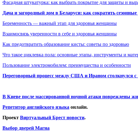
Фасадная штукатурка: как выбрать покрытие для защиты и выр
Дача и загородный дом в Беларуси: как сократить сезонные
Беременность — важный этап для здоровья женщины
Взаимосвязь уверенности в себе и здоровья женщины
Как предотвратить образование кисты: советы по здоровью
Что такое циклевка пола: основные этапы, инструменты и мат
Пользование электромобилем: преимущества и особенности
Переговорный процесс между США и Ираном столкнулся с
В Киеве после массированной ночной атаки повреждены жи
Репетитор английского языка
онлайн.
Проект
Виртуальный Брест новости
.
Выбор дверей Магна