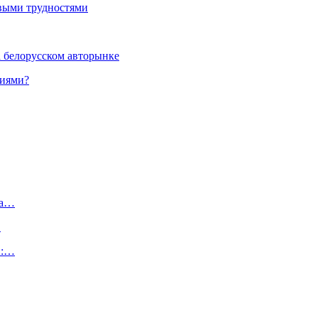
выми трудностями
а белорусском авторынке
ниями?
На…
…
и:…