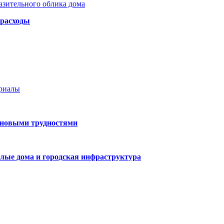
азительного облика дома
 расходы
ериалы
 новыми трудностями
лые дома и городская инфраструктура