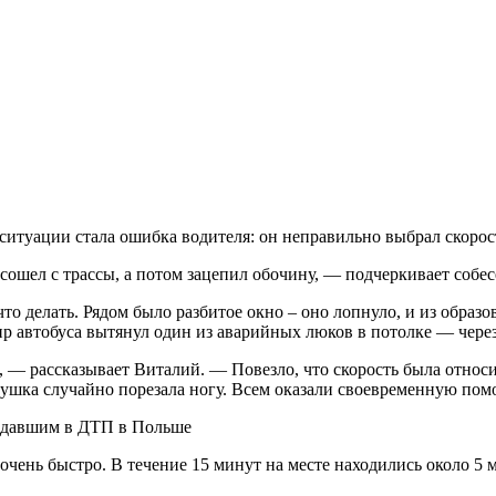
 ситуации стала ошибка водителя: он неправильно выбрал скорос
 сошел с трассы, а потом зацепил обочину, — подчеркивает собес
что делать. Рядом было разбитое окно – оно лопнуло, и из обра
ир автобуса вытянул один из аварийных люков в потолке — через
 — рассказывает Виталий. — Повезло, что скорость была относ
вушка случайно порезала ногу. Всем оказали своевременную пом
очень быстро. В течение 15 минут на месте находились около 5 