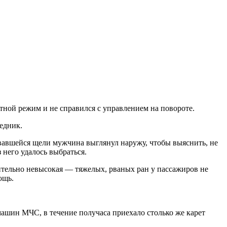
тной режим и не справился с управлением на повороте.
едник.
зовавшейся щели мужчина выглянул наружу, чтобы выяснить, не
 него удалось выбраться.
ительно невысокая — тяжелых, рваных ран у пассажиров не
ощь.
машин МЧС, в течение получаса приехало столько же карет