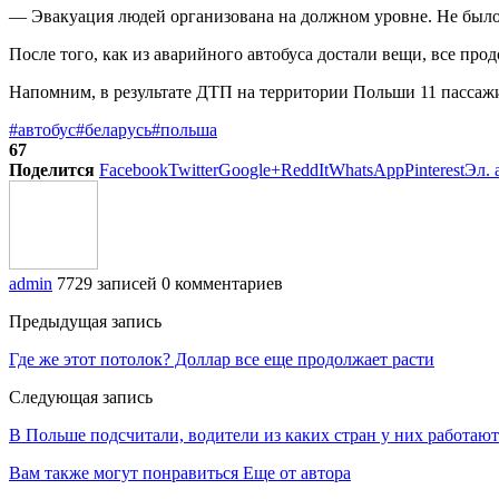
— Эвакуация людей организована на должном уровне. Не было 
После того, как из аварийного автобуса достали вещи, все пр
Напомним, в результате ДТП на территории Польши 11 пассажи
#автобус
#беларусь
#польша
67
Поделится
Facebook
Twitter
Google+
ReddIt
WhatsApp
Pinterest
Эл. 
admin
7729 записей
0 комментариев
Предыдущая запись
Где же этот потолок? Доллар все еще продолжает расти
Следующая запись
В Польше подсчитали, водители из каких стран у них работа
Вам также могут понравиться
Еще от автора