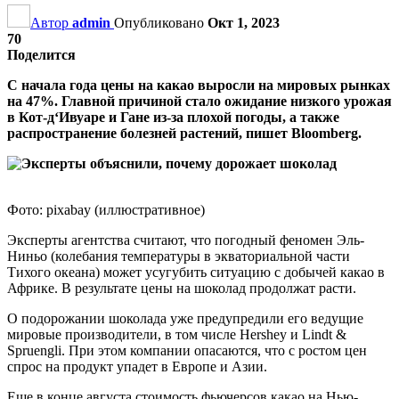
Автор
admin
Опубликовано
Окт 1, 2023
70
Поделится
С начала года цены на какао выросли на мировых рынках
на 47%. Главной причиной стало ожидание низкого урожая
в Кот-д‘Ивуаре и Гане из-за плохой погоды, а также
распространение болезней растений, пишет Bloomberg.
Фото: pixabay (иллюстративное)
Эксперты агентства считают, что погодный феномен Эль-
Ниньо (колебания температуры в экваториальной части
Тихого океана) может усугубить ситуацию с добычей какао в
Африке. В результате цены на шоколад продолжат расти.
О подорожании шоколада уже предупредили его ведущие
мировые производители, в том числе Hershey и Lindt &
Spruengli. При этом компании опасаются, что с ростом цен
спрос на продукт упадет в Европе и Азии.
Еще в конце августа стоимость фьючерсов какао на Нью-