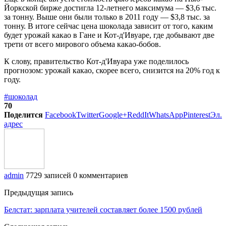
Йоркской бирже достигла 12-летнего максимума — $3,6 тыс.
за тонну. Выше они были только в 2011 году — $3,8 тыс. за
тонну. В итоге сейчас цена шоколада зависит от того, каким
будет урожай какао в Гане и Кот-д'Ивуаре, где добывают две
трети от всего мирового объема какао-бобов.
К слову, правительство Кот-д'Ивуара уже поделилось
прогнозом: урожай какао, скорее всего, снизится на 20% год к
году.
#шоколад
70
Поделится
Facebook
Twitter
Google+
ReddIt
WhatsApp
Pinterest
Эл.
адрес
admin
7729 записей
0 комментариев
Предыдущая запись
Белстат: зарплата учителей составляет более 1500 рублей