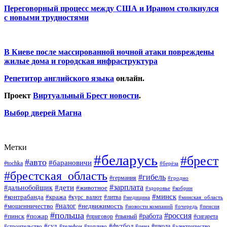
Переговорный процесс между США и Ираном столкнулся
с новыми трудностями
В Киеве после массированной ночной атаки повреждены
жилые дома и городская инфраструктура
Репетитор английского языка
онлайн.
Проект
Виртуальный Брест новости
.
Выбор дверей Магна
Метки
#беларусь
#брест
#авто
#барановичи
#tochka
#берёза
#брестская_область
#гибель
#германия
#гродно
#зарплата
#дальнобойщик
#дети
#животное
#кобрин
#здоровье
#минск
#контрабанда
#кража
#курс_валют
#литва
#медицина
#минская_область
#налог
#мошенничество
#недвижимость
#новости компаний
#пенсия
#очередь
#польша
#россия
#работа
#пожар
#пинск
#приговор
#сигарета
#пьяный
#суд
#футбол
#топливо
#цена
#школа
#электричество
#строительство
#телефон