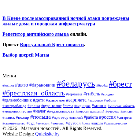
В Киеве после массированной ночной атаки повреждены
жилые дома и городская инфраструктура
Репетитор английского языка
онлайн.
Проект
Виртуальный Брест новости
.
Выбор дверей Магна
Метки
#беларусь
#брест
#авто
#барановичи
#tochka
#берёза
#брестская_область
#гибель
#германия
#гродно
#зарплата
#дальнобойщик
#дети
#животное
#кобрин
#здоровье
#минск
#контрабанда
#кража
#курс_валют
#литва
#медицина
#минская_область
#налог
#мошенничество
#недвижимость
#новости компаний
#пенсия
#очередь
#польша
#россия
#работа
#пожар
#пинск
#приговор
#сигарета
#пьяный
#суд
#футбол
#топливо
#цена
#школа
#электричество
#строительство
#телефон
© 2026 - Магазин новостей. All Rights Reserved.
Website Design:
Quicksite.by