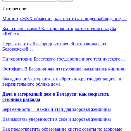
Интересное:
Министр ЖКХ объяснил, как платить за видеонаблюдение,…
Было очень жарко! Как прошло открытие ночного клуба
«Reflex»…
Первая партия благородных оленей отправилась из
Беловежской…
На территории Брестского государственного технического…
Фотофакт. В Барановичах из грузовика высыпались кирпичи
Фасадная штукатурка: как выбрать покрытие для защиты и
выразительного облика дома
Дача и загородный дом в Беларуси: как сократить
сезонные расходы
Беременность — важный этап для здоровья женщины
Взаимосвязь уверенности в себе и здоровья женщины
Как предотвратить образование кисты: советы по здоровью