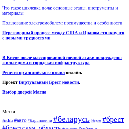
Что такое циклевка пола: основные этапы, инструменты и
материалы
Пользование электромобилем: преимущества и особенности
Переговорный процесс между США и Ираном столкнулся
с новыми трудностями
В Киеве после массированной ночной атаки повреждены
жилые дома и городская инфраструктура
Репетитор английского языка
онлайн.
Проект
Виртуальный Брест новости
.
Выбор дверей Магна
Метки
#беларусь
#брест
#авто
#барановичи
#tochka
#берёза
#брестская_область
#гибель
#германия
#гродно