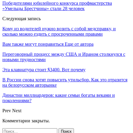
Победителями юбилейного конкурса профмастерства
«Умельцы Брестчины» стали 28 человек
Следующая запись
Кому из водителей нужно возить с собой медсправку, и
сколько можно ездить с просроченными правами
Вам также могут понравиться
Еще от автора
Переговорный процесс между США и Ираном столкнулся с
новыми трудностями
Эта клавиатура стоит $3400. Вот почему
В России снова хотят повысить утильсбор. Как это отразится
на белорусском авторынке
Династии миллиардеров: какие семьи богаты веками и
поколениями?
Prev
Next
Комментарии закрыты.