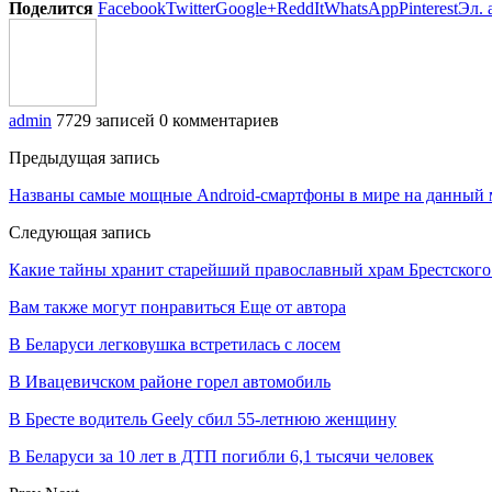
Поделится
Facebook
Twitter
Google+
ReddIt
WhatsApp
Pinterest
Эл. 
admin
7729 записей
0 комментариев
Предыдущая запись
Названы самые мощные Android-смартфоны в мире на данный м
Следующая запись
Какие тайны хранит старейший православный храм Брестского 
Вам также могут понравиться
Еще от автора
В Беларуси легковушка встретилась с лосем
В Ивацевичском районе горел автомобиль
В Бресте водитель Geely сбил 55-летнюю женщину
В Беларуси за 10 лет в ДТП погибли 6,1 тысячи человек