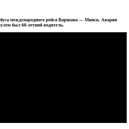
тобуса международного рейса Варшава — Минск. Авария
рулем был 60-летний водитель.