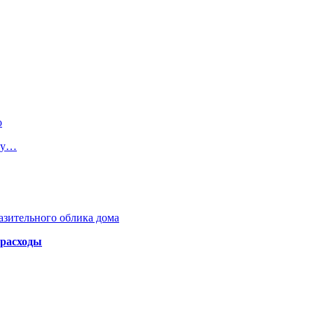
о
лку…
азительного облика дома
 расходы