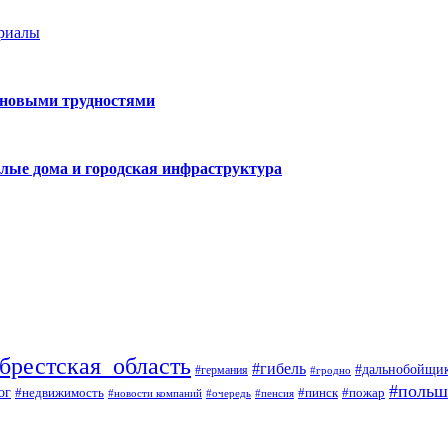
ериалы
 новыми трудностями
лые дома и городская инфраструктура
брестская_область
#гибель
#дальнобойщи
#германия
#гродно
#польш
ог
#недвижимость
#пожар
#пинск
#новости компаний
#пенсия
#очередь