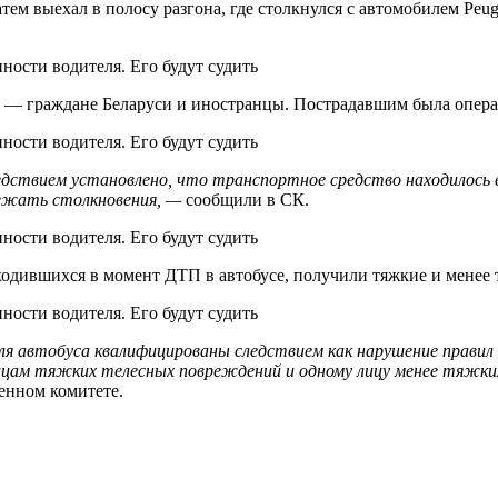
тем выехал в полосу разгона, где столкнулся с автомобилем Peuge
ир — граждане Беларуси и иностранцы. Пострадавшим была опер
ствием установлено, что транспортное средство находилось в
бежать столкновения, —
сообщили в СК.
находившихся в момент ДТП в автобусе, получили тяжкие и менее
еля автобуса квалифицированы следствием как нарушение прав
ам тяжких телесных повреждений и одному лицу менее тяжких т
енном комитете.