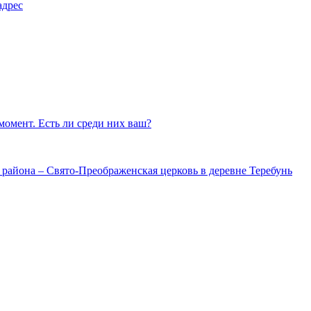
адрес
омент. Есть ли среди них ваш?
района – Свято-Преображенская церковь в деревне Теребунь