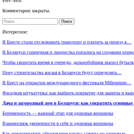
Prev
Next
Комментарии закрыты.
Интересное:
В Бресте стали отслеживать транспорт и платить за проезд в…
В Беларуси горничная и лицеистка попались на создании порн
Чтобы скоротать время в очереди, дальнобойщик выпил буты
Цену строительства жилья в Беларуси будут определять…
В Брест на открытии международного фестиваля Millennium…
Фасадная штукатурка: как выбрать покрытие для защиты и выр
Дача и загородный дом в Беларуси: как сократить сезонные
Беременность — важный этап для здоровья женщины
Взаимосвязь уверенности в себе и здоровья женщины
Как предотвратить образование кисты: советы по здоровью