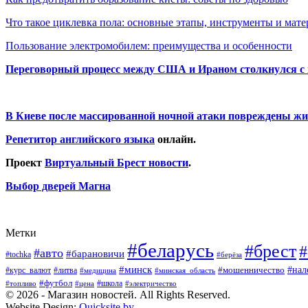
Что такое циклевка пола: основные этапы, инструменты и мат
Пользование электромобилем: преимущества и особенности
Переговорный процесс между США и Ираном столкнулся с
В Киеве после массированной ночной атаки повреждены жи
Репетитор английского языка
онлайн.
Проект
Виртуальный Брест новости
.
Выбор дверей Магна
Метки
#беларусь
#брест
#
#авто
#барановичи
#tochka
#берёза
#минск
#нал
#мошенничество
#курс_валют
#литва
#медицина
#минская_область
#футбол
#топливо
#цена
#школа
#электричество
© 2026 - Магазин новостей. All Rights Reserved.
Website Design:
Quicksite.by