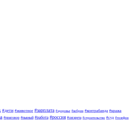
#зарплата
к
#дети
#животное
#контрабанда
#кража
#кобрин
#здоровье
а
#россия
#работа
#суд
#приговор
#сигарета
#пьяный
#строительство
#телефон