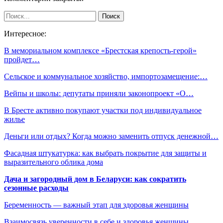
Интересное:
В мемориальном комплексе «Брестская крепость-герой»
пройдет…
Сельское и коммунальное хозяйство, импортозамещение:…
Вейпы и школы: депутаты приняли законопроект «О…
В Бресте активно покупают участки под индивидуальное
жилье
Деньги или отдых? Когда можно заменить отпуск денежной…
Фасадная штукатурка: как выбрать покрытие для защиты и
выразительного облика дома
Дача и загородный дом в Беларуси: как сократить
сезонные расходы
Беременность — важный этап для здоровья женщины
Взаимосвязь уверенности в себе и здоровья женщины