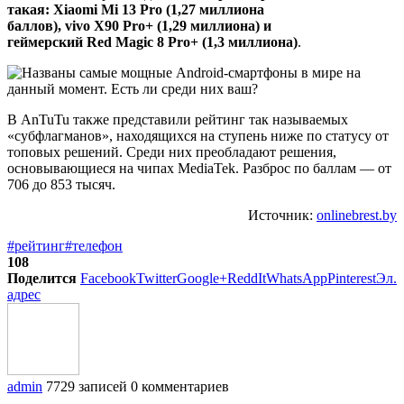
такая:
Xiaomi
Mi
13
Pro
(1,27 миллиона
баллов),
vivo
X
90
Pro
+ (1,29 миллиона) и
геймерский
Red
Magic
8
Pro
+ (1,3 миллиона)
.
В AnTuTu также представили рейтинг так называемых
«субфлагманов», находящихся на ступень ниже по статусу от
топовых решений. Среди них преобладают решения,
основывающиеся на чипах MediaTek. Разброс по баллам — от
706 до 853 тысяч.
Источник:
onlinebrest.by
#рейтинг
#телефон
108
Поделится
Facebook
Twitter
Google+
ReddIt
WhatsApp
Pinterest
Эл.
адрес
admin
7729 записей
0 комментариев