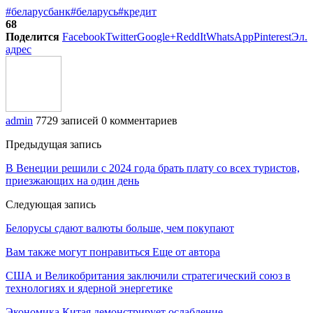
#беларусбанк
#беларусь
#кредит
68
Поделится
Facebook
Twitter
Google+
ReddIt
WhatsApp
Pinterest
Эл.
адрес
admin
7729 записей
0 комментариев
Предыдущая запись
В Венеции решили с 2024 года брать плату со всех туристов,
приезжающих на один день
Следующая запись
Белорусы сдают валюты больше, чем покупают
Вам также могут понравиться
Еще от автора
США и Великобритания заключили стратегический союз в
технологиях и ядерной энергетике
Экономика Китая демонстрирует ослабление