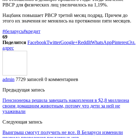
РВСР для физических лиц увеличилось на 1,19%.
Нацбанк повышает РВСР третий месяц подряд. Причем до
этого их значения не менялись на протяжении пяти месяцев.
#беларусь
#кредит
69
Поделится
Facebook
Twitter
Google+
ReddIt
WhatsApp
Pinterest
Эл.
адрес
admin
7729 записей
0 комментариев
Предыдущая запись
Пенсионерка решила завещать накопления в $2,8 миллиона
своим домашним животным, потому что дети за ней не
ухаживали
Следующая запись
Выигрыш смогут получить не все. В Беларуси изменили
правила проведения рекламных игр