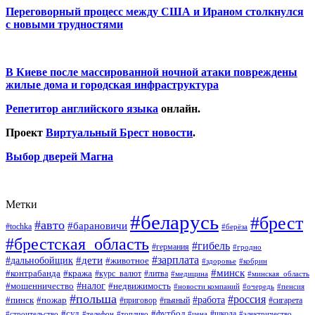
Переговорный процесс между США и Ираном столкнулся
с новыми трудностями
В Киеве после массированной ночной атаки повреждены
жилые дома и городская инфраструктура
Репетитор английского языка
онлайн.
Проект
Виртуальный Брест новости
.
Выбор дверей Магна
Метки
#беларусь
#брест
#авто
#барановичи
#tochka
#берёза
#брестская_область
#гибель
#германия
#гродно
#зарплата
#дальнобойщик
#дети
#животное
#кобрин
#здоровье
#минск
#контрабанда
#кража
#курс_валют
#литва
#медицина
#минская_область
#налог
#мошенничество
#недвижимость
#новости компаний
#пенсия
#очередь
#польша
#россия
#работа
#пожар
#пинск
#приговор
#сигарета
#пьяный
#суд
#футбол
#топливо
#цена
#школа
#электричество
#строительство
#телефон