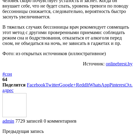
человек скоро почувствует усталость и заснет. Когда он
внушает себе, что не будет спать, уровень тревоги по поводу
бессонницы снижается, следовательно, вероятность быстро
заснуть увеличивается.
В тяжелых случаях бессонницы врач рекомендует совмещать
этот метод с другими проверенными приемами: соблюдать
режим сна и бодрствования, отказаться от алкоголя перед
сном, не объедаться на ночь, не зависать в гаджетах и пр.
Фото: из открытых источников (иллюстративное)
Источник:
onlinebrest.by
#сон
64
Поделится
Facebook
Twitter
Google+
ReddIt
WhatsApp
Pinterest
Эл.
адрес
admin
7729 записей
0 комментариев
Предыдущая запись