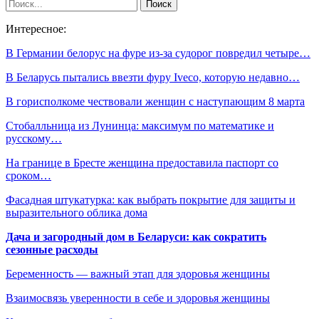
Интересное:
В Германии белорус на фуре из-за судорог повредил четыре…
В Беларусь пытались ввезти фуру Iveco, которую недавно…
В горисполкоме чествовали женщин с наступающим 8 марта
Стобалльница из Лунинца: максимум по математике и
русскому…
На границе в Бресте женщина предоставила паспорт со
сроком…
Фасадная штукатурка: как выбрать покрытие для защиты и
выразительного облика дома
Дача и загородный дом в Беларуси: как сократить
сезонные расходы
Беременность — важный этап для здоровья женщины
Взаимосвязь уверенности в себе и здоровья женщины