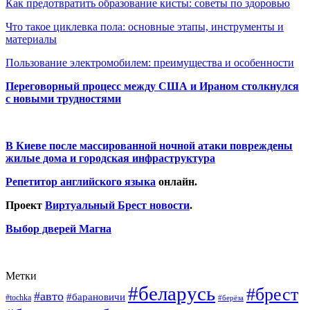
Как предотвратить образование кисты: советы по здоровью
Что такое циклевка пола: основные этапы, инструменты и
материалы
Пользование электромобилем: преимущества и особенности
Переговорный процесс между США и Ираном столкнулся
с новыми трудностями
В Киеве после массированной ночной атаки повреждены
жилые дома и городская инфраструктура
Репетитор английского языка
онлайн.
Проект
Виртуальный Брест новости
.
Выбор дверей Магна
Метки
#беларусь
#брест
#авто
#барановичи
#tochka
#берёза