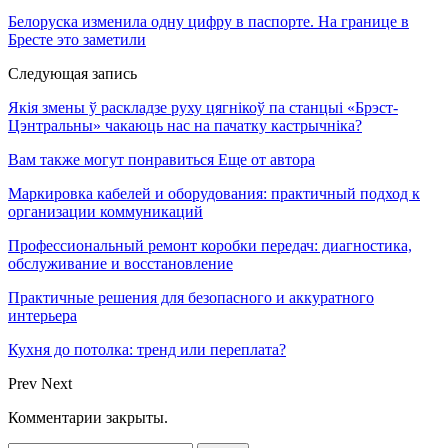
Белоруска изменила одну цифру в паспорте. На границе в
Бресте это заметили
Следующая запись
Якія змены ў раскладзе руху цягнікоў па станцыі «Брэст-
Цэнтральны» чакаюць нас на пачатку кастрычніка?
Вам также могут понравиться
Еще от автора
Маркировка кабелей и оборудования: практичный подход к
организации коммуникаций
Профессиональный ремонт коробки передач: диагностика,
обслуживание и восстановление
Практичные решения для безопасного и аккуратного
интерьера
Кухня до потолка: тренд или переплата?
Prev
Next
Комментарии закрыты.