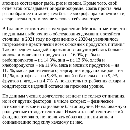
японцев составляют рыба, рис и овощи. Кроме того, свой
отпечаток откладывает биоразнообразие. Связь проста: чем
разнообразнее питание, тем богаче микрофлора кишечника и,
следовательно, тем лучше человек себя чувствует.
В Главном статистическом управлении Минска отметили, что
по данным выборочного обследования домашних хозяйств
столицы, в 2021 году по сравнению с 2020-м увеличилось
потребление практически всех основных продуктов питания.
Так, в среднем каждый горожанин стал употреблять больше
молока и молочных продуктов на 16,9%, рыбы и
рыбопродуктов – на 14,3%, яиц – на 13,6%, хлеба и
хлебопродуктов – на 11,9%, мяса и мясных продуктов – на
11,1%, масла растительного, маргарина и других жиров – на
11,1%, картофеля – на 9,8%, овощей и бахчевых – на 9,2%,
фруктов и ягод – на 4,7%. А показатель потребления сахара и
кондитерских изделий остался на прежнем уровне.
По данным ученых долголетие зависит не только от питания,
но и от других факторов, в числе которых – физическое,
психологическое и социальное благополучие. Немаловажную
роль ученые отводят генетике. Изменить свой генетический
фонд невозможно, но повлиять образ жизни, питание и
социализацию под силу каждому из нас.