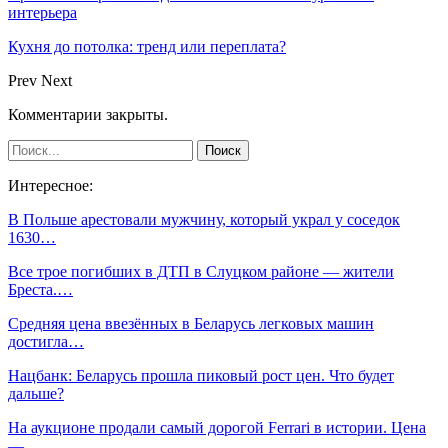
интерьера
Кухня до потолка: тренд или переплата?
Prev
Next
Комментарии закрыты.
Интересное:
В Польше арестовали мужчину, который украл у соседок
1630…
Все трое погибших в ДТП в Слуцком районе — жители
Бреста.…
Средняя цена ввезённых в Беларусь легковых машин
достигла…
Нацбанк: Беларусь прошла пиковый рост цен. Что будет
дальше?
На аукционе продали самый дорогой Ferrari в истории. Цена
―…