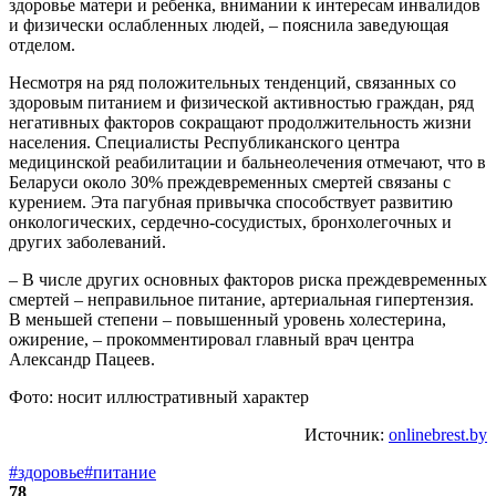
здоровье матери и ребенка, внимании к интересам инвалидов
и физически ослабленных людей, – пояснила заведующая
отделом.
Несмотря на ряд положительных тенденций, связанных со
здоровым питанием и физической активностью граждан, ряд
негативных факторов сокращают продолжительность жизни
населения. Специалисты Республиканского центра
медицинской реабилитации и бальнеолечения отмечают, что в
Беларуси около 30% преждевременных смертей связаны с
курением. Эта пагубная привычка способствует развитию
онкологических, сердечно-сосудистых, бронхолегочных и
других заболеваний.
– В числе других основных факторов риска преждевременных
смертей – неправильное питание, артериальная гипертензия.
В меньшей степени – повышенный уровень холестерина,
ожирение, – прокомментировал главный врач центра
Александр Пацеев.
Фото: носит иллюстративный характер
Источник:
onlinebrest.by
#здоровье
#питание
78