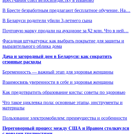
Брестчанин сбил велосипедистку в Иваново
В Бресте безработным предлагают бесплатное обучение. На…
В Беларуси родители убили 3-летнего сына
Почтовую марку продали на аукционе за $2 млн. Что в ней…
Фасадная штукатурка: как выбрать покрытие для защиты и
выразительного облика дома
Дача и загородный дом в Беларуси: как сократить
сезонные расходы
Беременность — важный этап для здоровья женщины
Взаимосвязь уверенности в себе и здоровья женщины
Как предотвратить образование кисты: советы по здоровью
Что такое циклевка пола: основные этапы, инструменты и
материалы
Пользование электромобилем: преимущества и особенности
Переговорный процесс между США и Ираном столкнулся
с новыми трудностями