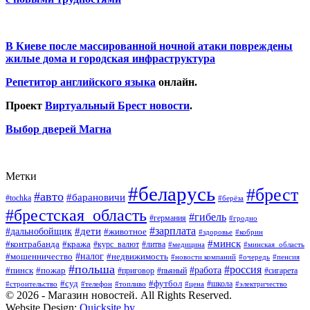
В Киеве после массированной ночной атаки повреждены
жилые дома и городская инфраструктура
Репетитор английского языка
онлайн.
Проект
Виртуальный Брест новости
.
Выбор дверей Магна
Метки
#беларусь
#брест
#авто
#барановичи
#tochka
#берёза
#брестская_область
#гибель
#германия
#гродно
#зарплата
#дальнобойщик
#дети
#животное
#кобрин
#здоровье
#минск
#контрабанда
#кража
#курс_валют
#литва
#медицина
#минская_область
#налог
#мошенничество
#недвижимость
#новости компаний
#пенсия
#очередь
#польша
#россия
#работа
#пожар
#пинск
#приговор
#сигарета
#пьяный
#суд
#футбол
#топливо
#цена
#школа
#электричество
#строительство
#телефон
© 2026 - Магазин новостей. All Rights Reserved.
Website Design:
Quicksite.by