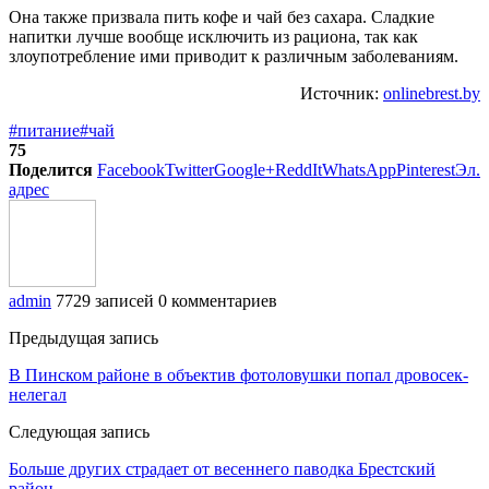
Она также призвала пить кофе и чай без сахара. Сладкие
напитки лучше вообще исключить из рациона, так как
злоупотребление ими приводит к различным заболеваниям.
Источник:
onlinebrest.by
#питание
#чай
75
Поделится
Facebook
Twitter
Google+
ReddIt
WhatsApp
Pinterest
Эл.
адрес
admin
7729 записей
0 комментариев
Предыдущая запись
В Пинском районе в объектив фотоловушки попал дровосек-
нелегал
Следующая запись
Больше других страдает от весеннего паводка Брестский
район