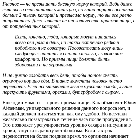
Главное
—
не превышать дневную норму калорий. Ведь даже
если вы за день питались лишь раз, но ваша порция составила
больше 2 тысяч калорий и превысила норму, то вы все равно
поправитесь. Дело зависит не от количества приемов пищи, а
от потребленных калорий.
Есть, конечно, люди, которые могут питаться
всего два раза в день, но таких встречаю редко и
подобного я не советую. Посоветовать могу лишь
следующее: питаться стоит столько, сколько вам
комфортно. Но приемы пищи должны быть
здоровыми и не огромными
.
И не нужно голодать весь день, чтобы потом съесть
огромную порцию еды. В такие моменты человек часто
переедает. Если испытываете легкое чувство голода, лучше
перекусить фруктами, орехами, бутербродом с сыром
…
Еще один момент
—
время приема пищи. Как объясняет Юлия
Айзенман, универсального решения данного вопроса нет, и
каждый должен питаться так, как ему удобно. Но все-таки
желательно позавтракать в течение часа после пробуждения.
Это позволяет урегулироваться уровню сахара и инсулина в
крови, запустить работу метаболизма. Если завтрак
переносится на более позднее время, то организм начинает