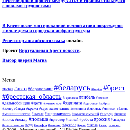
Переговорный процесс между США и Ираном столкнулся
с новыми трудностями
В Киеве после массированной ночной атаки повреждены
жилые дома и городская инфраструктура
Репетитор английского языка
онлайн.
Проект
Виртуальный Брест новости
.
Выбор дверей Магна
Метки
#беларусь
#брест
#авто
#барановичи
#tochka
#берёза
#брестская_область
#гибель
#германия
#гродно
#зарплата
#дальнобойщик
#дети
#животное
#кобрин
#здоровье
#минск
#контрабанда
#кража
#курс_валют
#литва
#медицина
#минская_область
#налог
#мошенничество
#недвижимость
#новости компаний
#пенсия
#очередь
#польша
#россия
#работа
#пожар
#пинск
#приговор
#сигарета
#пьяный
#суд
#футбол
#топливо
#цена
#школа
#электричество
#строительство
#телефон
© 2026 - Магазин новостей. All Rights Reserved.