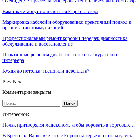
Очевидец: В Бресте на Машерова-Ленина въехали в светофор
Вам также могут понравиться
Еще от автора
Маркировка кабелей и оборудования: практичный подход к
организации коммуникаций
Профессиональный ремонт коробки передач: диагностика,
обслуживание и восстановление
Практичные решения для безопасного и аккуратного
интерьера
Кухня до потолка: тренд или переплата?
Prev
Next
Комментарии закрыты.
Интересное:
Поляк притворялся манекеном, чтобы воровать в торговых…
В Бресте на Варшавке возле Евроопта серьёзно столкнулись…