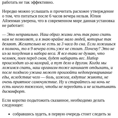
работать не так эффективно.
Нередко можно услышать и прочитать расхожее утверждение
о том, что питаться после 6 часов вечера нельзя. Юлия
Айзенман уверена, что в современном мире данная установка
не работает:
— Это неправильно. Наш образ жизни лечь так рано спать
нам не позволяет, и я знаю крайне мало людей, которые так
делают.
Желательно не есть за 3 часа до сна. Если ложишься
в полночь, то в 9 вечера есть уже не стоит. Почему? Это не
из-за похудения и набора веса. Я все-таки не думаю, что
человек, поев перед сном, будет набирать вес. Набор
происходит из-за калорий, а тут дело в другом. Когда мы
ложимся спать, наш организм тоже начинает отдыхать, и
после позднего ужина может произойти недопереваривание
еды, вследствие чего
—
боль, изжога, вздутие живота, не
очень приятное самочувствие. Ну и старайтесь на ночь не
есть ничего тяжелого, чтобы не переедать и не испытывать
дискомфорт.
Если коротко подытожить сказанное, необходимо делать
следующее:
собравшись худеть, в первую очередь стоит следить за