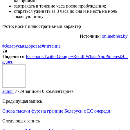
калориями;
завтракать в течение часа после пробуждения;
стараться ужинать за 3 часа до сна и не есть на ночь
тяжелую пищу
Фото: носит иллюстративный характер
Источник:
onlinebrest.by
#беларусь
#здоровье
#питание
79
Поделится
Facebook
Twitter
Google+
ReddIt
WhatsApp
Pinterest
Эл.
адрес
admin
7729 записей
0 комментариев
Предыдущая запись
Снова тысячи фур: на границе Беларуси с ЕС очереди
Следующая запись