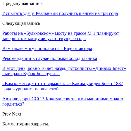
Предыдущая запись
Испытать удачу. Реально ли получить шенген на три года
Следующая запись
Работы на «Бульковском» мосту на трассе М-1 планируют
завершить к концу августа текущего года
Вам также могут понравиться
Еще от автора
Рекомендации в случае поломки холодильника
В этот день, ровно 16 лет назад, футболисты «Динамо-Брест»
выиграли Кубок Беларуси…
«Вам кажется, что это ярмарка…» Каким увидел Брест 1887
года журналист варшавской…
Автошедевры СССР. Какими советскими машинами можно
гордиться?
Prev
Next
Комментарии закрыты.