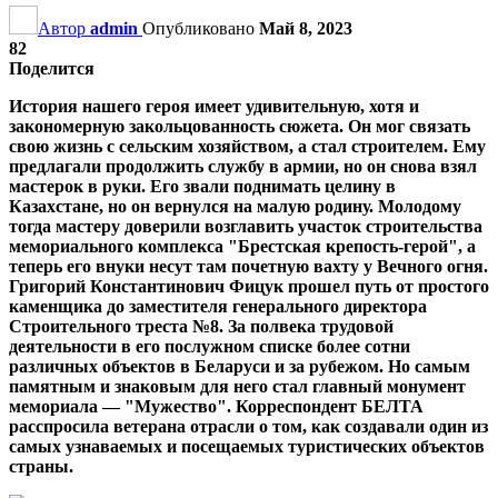
Автор
admin
Опубликовано
Май 8, 2023
82
Поделится
История нашего героя имеет удивительную, хотя и
закономерную закольцованность сюжета. Он мог связать
свою жизнь с сельским хозяйством, а стал строителем. Ему
предлагали продолжить службу в армии, но он снова взял
мастерок в руки. Его звали поднимать целину в
Казахстане, но он вернулся на малую родину. Молодому
тогда мастеру доверили возглавить участок строительства
мемориального комплекса "Брестская крепость-герой", а
теперь его внуки несут там почетную вахту у Вечного огня.
Григорий Константинович Фицук прошел путь от простого
каменщика до заместителя генерального директора
Строительного треста №8. За полвека трудовой
деятельности в его послужном списке более сотни
различных объектов в Беларуси и за рубежом. Но самым
памятным и знаковым для него стал главный монумент
мемориала — "Мужество". Корреспондент БЕЛТА
расспросила ветерана отрасли о том, как создавали один из
самых узнаваемых и посещаемых туристических объектов
страны.