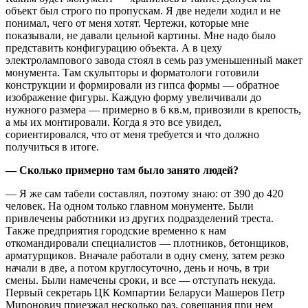
объект был строго по пропускам. Я две недели ходил и не
понимал, чего от меня хотят. Чертежи, которые мне
показывали, не давали цельной картины. Мне надо было
представить конфигурацию объекта. А в цеху
электролампового завода стоял в семь раз уменьшенный макет
монумента. Там скульпторы и форматологи готовили
конструкции и формировали из гипса формы — обратное
изображение фигуры. Каждую форму увеличивали до
нужного размера — примерно в 6 кв.м, привозили в крепость,
а мы их монтировали. Когда я это все увидел,
сориентировался, что от меня требуется и что должно
получиться в итоге.
— Сколько примерно там было занято людей?
— Я же сам табели составлял, поэтому знаю: от 390 до 420
человек. На одном только главном монументе. Были
привлечены работники из других подразделений треста.
Также предприятия городские временно к нам
откомандировали специалистов — плотников, бетонщиков,
арматурщиков. Вначале работали в одну смену, затем резко
начали в две, а потом круглосуточно, день и ночь, в три
смены. Были намечены сроки, и все — отступать некуда.
Первый секретарь ЦК Компартии Беларуси Машеров Петр
Миронович приезжал несколько раз, совещания при нем