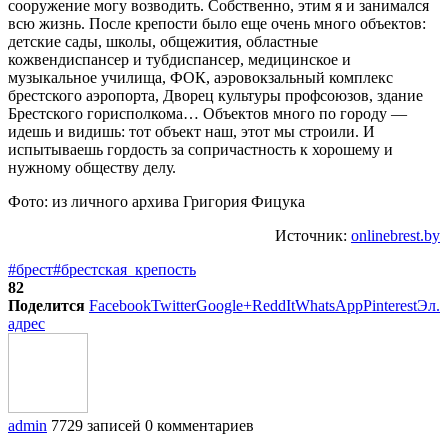
сооружение могу возводить. Собственно, этим я и занимался
всю жизнь. После крепости было еще очень много объектов:
детские сады, школы, общежития, областные
кожвендиспансер и тубдиспансер, медицинское и
музыкальное училища, ФОК, аэровокзальный комплекс
брестского аэропорта, Дворец культуры профсоюзов, здание
Брестского горисполкома… Объектов много по городу —
идешь и видишь: тот объект наш, этот мы строили. И
испытываешь гордость за сопричастность к хорошему и
нужному обществу делу.
Фото: из личного архива Григория Фицука
Источник:
onlinebrest.by
#брест
#брестская_крепость
82
Поделится
Facebook
Twitter
Google+
ReddIt
WhatsApp
Pinterest
Эл.
адрес
admin
7729 записей
0 комментариев