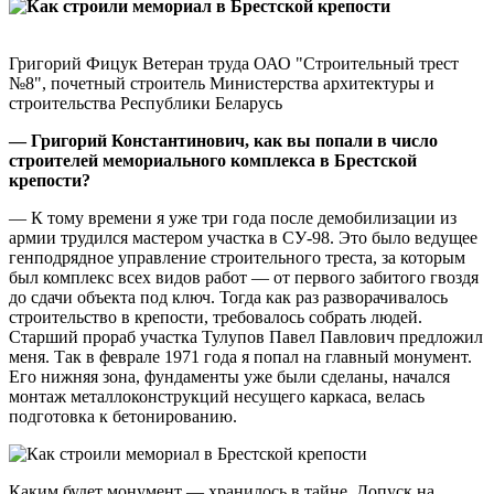
Григорий Фицук Ветеран труда ОАО "Строительный трест
№8", почетный строитель Министерства архитектуры и
строительства Республики Беларусь
— Григорий Константинович, как вы попали в число
строителей мемориального комплекса в Брестской
крепости?
— К тому времени я уже три года после демобилизации из
армии трудился мастером участка в СУ-98. Это было ведущее
генподрядное управление строительного треста, за которым
был комплекс всех видов работ — от первого забитого гвоздя
до сдачи объекта под ключ. Тогда как раз разворачивалось
строительство в крепости, требовалось собрать людей.
Старший прораб участка Тулупов Павел Павлович предложил
меня. Так в феврале 1971 года я попал на главный монумент.
Его нижняя зона, фундаменты уже были сделаны, начался
монтаж металлоконструкций несущего каркаса, велась
подготовка к бетонированию.
Каким будет монумент — хранилось в тайне. Допуск на