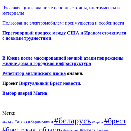
Что такое циклевка пола: основные этапы, инструменты и
материалы
Пользование электромобилем: преимущества и особенности
Переговорный процесс между США и Ираном столкнулся
с новыми трудностями
В Киеве после массированной ночной атаки повреждены
жилые дома и городская инфраструктура
Репетитор английского языка
онлайн.
Проект
Виртуальный Брест новости
.
Выбор дверей Магна
Метки
#беларусь
#брест
#авто
#барановичи
#tochka
#берёза
#брестская_область
#гибель
#германия
#гродно