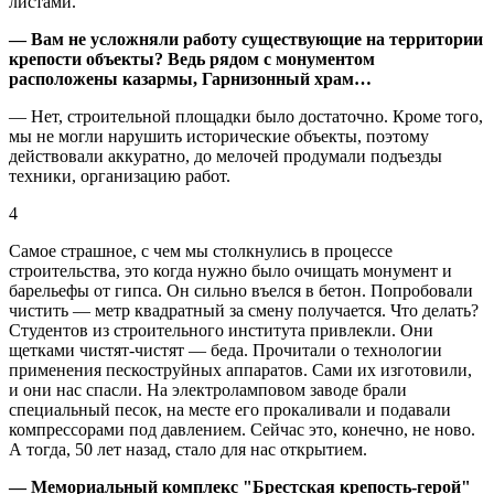
листами.
— Вам не усложняли работу существующие на территории
крепости объекты? Ведь рядом с монументом
расположены казармы, Гарнизонный храм…
— Нет, строительной площадки было достаточно. Кроме того,
мы не могли нарушить исторические объекты, поэтому
действовали аккуратно, до мелочей продумали подъезды
техники, организацию работ.
4
Самое страшное, с чем мы столкнулись в процессе
строительства, это когда нужно было очищать монумент и
барельефы от гипса. Он сильно въелся в бетон. Попробовали
чистить — метр квадратный за смену получается. Что делать?
Студентов из строительного института привлекли. Они
щетками чистят-чистят — беда. Прочитали о технологии
применения пескоструйных аппаратов. Сами их изготовили,
и они нас спасли. На электроламповом заводе брали
специальный песок, на месте его прокаливали и подавали
компрессорами под давлением. Сейчас это, конечно, не ново.
А тогда, 50 лет назад, стало для нас открытием.
— Мемориальный комплекс "Брестская крепость-герой"