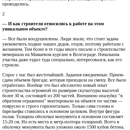
проводились.
2
— И как строители относились к работе на этом
уникальном объекте?
— Все были воодушевлены. Люди знали, что стоит задача
увековечить подвиг наших дедов, отцов, поэтому работали с
желанием. Тем более в те годы много писали о строительстве
мемориала на Мамаевом кургане в Волгограде. Начальник
участка даже ездил туда специально, интересовался, как его
строили.
Спрос с нас был жесточайший. Задания ежедневные. Прием-
сдача объемов бригаде, которая приходила на смену. Все было
отработано. Вообще это был абсолютно новый опыт
строительства огромной по размерам скульптуры высотой
более 30 м, состоящей из 200 частей. Внешнюю опалубку "в
обратном отражении" монтировали на объекте по частям —
поярусно и строго горизонтально. Только сама голова и
барельефы ставились в основном целиком. Внутри фигура
полая. Толщина оболочки монумента в основном составляет
15-20 см. Но есть места и метр-полтора толщиной. Всего в
оболочку монумента было уложено около 1500 кубов бетона.