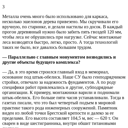
3
Металла очень много было использовано для каркаса,
несколько эшелонов дерева привезено. Мы скручивали его
вручную, по старинке, и делали настилы из досок. В каждый
прогон деревянный нужно было забить пять гвоздей 120 мм,
чтобы леса не обрушились при нагрузке. Сейчас монтажные
леса возводятся быстро, легко, просто. А тогда технологий
таких не было, все давалось большим трудом.
— Параллельно с главным монументом возводились и
другие объекты будущего комплекса?
— Да, в это время строился главный вход в мемориал,
основание под штык-обелиск. Наше СУ было генподрядчиком
стройки, отвечало за надежность фундаментов. А по роду
специфики работ привлекались и другие, субподрядные
организации. К примеру, монтажники варили и поднимали
штык-обелиск. Его больше пяти часов устанавливали. Тогда в
газетах писали, что это был четвертый подъем в мировой
практике такого рода инженерных сооружений. Памятник
виден из любой точки Брестской крепости и далеко за ее
пределами. Его высота составляет 104,5 м, вес — 620 т. Он
сварен в виде шестигранника, внутри обшит титановыми