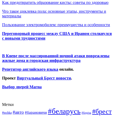
Как предотвратить образование кисты: советы по здоровью
Что такое циклевка пола: основные этапы, инструменты и
материалы
Пользование электромобилем: преимущества и особенности
Переговорный процесс между США и Ираном столкнулся
с новыми трудностями
В Киеве после массированной ночной атаки повреждены
жилые дома и городская инфраструктура
Репетитор английского языка
онлайн.
Проект
Виртуальный Брест новости
.
Выбор дверей Магна
Метки
#беларусь
#брест
#авто
#барановичи
#tochka
#берёза