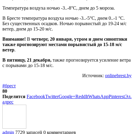
Температура воздуха ночью -3..-8°С, днем до 5 мороза.
В Бресте температура воздуха ночью -3..-5°С, днем 0..-1 °С.
Без существенных осадков. Ночью порывистый до 19-24 м/с
ветер, днем до 15-20 м/с.
Внимание!
В
четверг, 20 января, утром и днем синоптики
также прогнозируют местами порывистый до 15-18 м/с
ветер
.
В пятницу, 21 декабря,
также прогнозируется усиление ветра
с порывами до 15-18 м/с.
Источник:
onlinebrest.by
#брест
80
Поделится
Facebook
Twitter
Google+
ReddIt
WhatsApp
Pinterest
Эл.
адрес
admin
7729 записей
0 комментариев