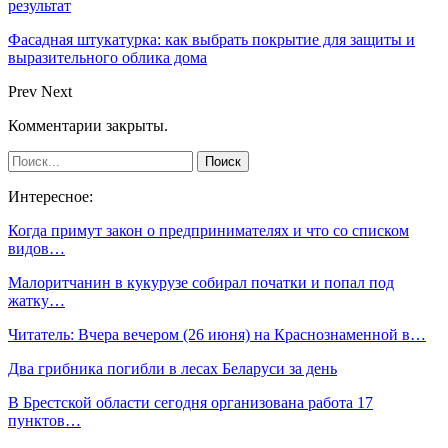
результат
Фасадная штукатурка: как выбрать покрытие для защиты и
выразительного облика дома
Prev
Next
Комментарии закрыты.
Интересное:
Когда примут закон о предпринимателях и что со списком
видов…
Малоритчанин в кукурузе собирал початки и попал под
жатку…
Читатель: Вчера вечером (26 июня) на Краснознаменной в…
Два грибника погибли в лесах Беларуси за день
В Брестской области сегодня организована работа 17
пунктов…