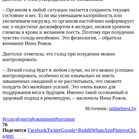
– Организм в любой ситуации пытается сохранить текущее
состояние и вес. Если мы уменьшаем калорийность или
увеличиваем нагрузку, то организм настойчиво информирует
нас о недостатке дискомфортом в желудке, низким уровнем
глюкозы в крови и желанием поесть. Поэтому при похудении
чувство голода неизбежно. Это физиология, – обратила
внимание Инна Рожок.
Диетолог отметила, что голод при похудении можно
контролировать.
– Легкий голод будет в любом случае, но его можно успешно
контролировать, особенно если изначально не иметь
завышенных ожиданий и не рассчитывать, что сможете
похудеть без малейших усилий. Это очень важно для
поддержания веса в будущем. Именно такой осознанный и
здоровый подход я рекомендую, – заключила Инна Рожок.
Источник:
onlinebrest.by
#голод
#диета
#ожирение
#питание
76
Поделится
Facebook
Twitter
Google+
ReddIt
WhatsApp
Pinterest
Эл.
адрес