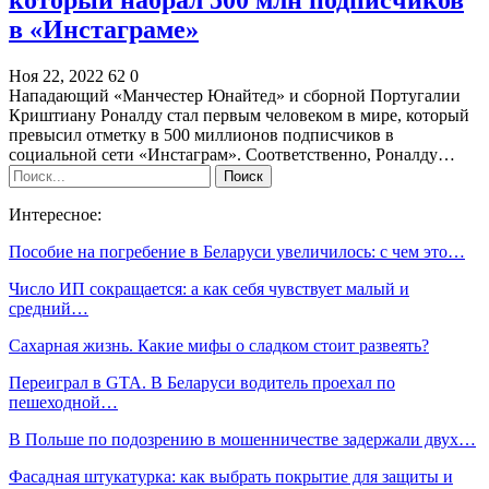
в «Инстаграме»
Ноя 22, 2022
62
0
Нападающий «Манчестер Юнайтед» и сборной Португалии
Криштиану Роналду стал первым человеком в мире, который
превысил отметку в 500 миллионов подписчиков в
социальной сети «Инстаграм». Соответственно, Роналду…
Интересное:
Пособие на погребение в Беларуси увеличилось: с чем это…
Число ИП сокращается: а как себя чувствует малый и
средний…
Сахарная жизнь. Какие мифы о сладком стоит развеять?
Переиграл в GTA. В Беларуси водитель проехал по
пешеходной…
В Польше по подозрению в мошенничестве задержали двух…
Фасадная штукатурка: как выбрать покрытие для защиты и