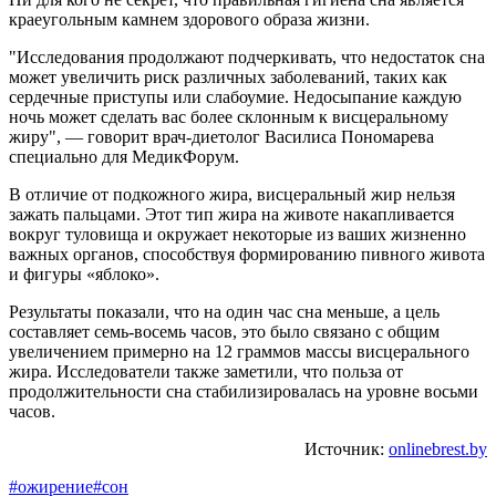
краеугольным камнем здорового образа жизни.
"Исследования продолжают подчеркивать, что недостаток сна
может увеличить риск различных заболеваний, таких как
сердечные приступы или слабоумие. Недосыпание каждую
ночь может сделать вас более склонным к висцеральному
жиру", — говорит врач-диетолог Василиса Пономарева
специально для МедикФорум.
В отличие от подкожного жира, висцеральный жир нельзя
зажать пальцами. Этот тип жира на животе накапливается
вокруг туловища и окружает некоторые из ваших жизненно
важных органов, способствуя формированию пивного живота
и фигуры «яблоко».
Результаты показали, что на один час сна меньше, а цель
составляет семь-восемь часов, это было связано с общим
увеличением примерно на 12 граммов массы висцерального
жира. Исследователи также заметили, что польза от
продолжительности сна стабилизировалась на уровне восьми
часов.
Источник:
onlinebrest.by
#ожирение
#сон