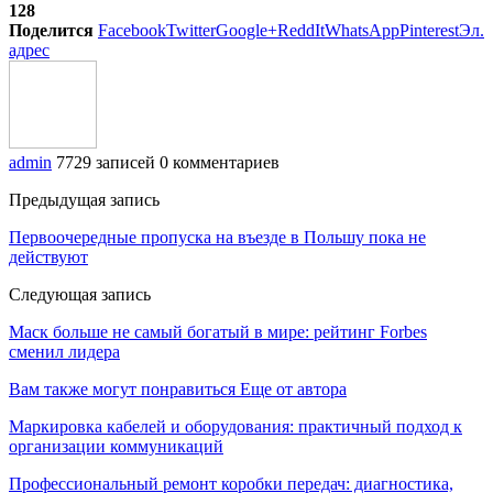
128
Поделится
Facebook
Twitter
Google+
ReddIt
WhatsApp
Pinterest
Эл.
адрес
admin
7729 записей
0 комментариев
Предыдущая запись
Первоочередные пропуска на въезде в Польшу пока не
действуют
Следующая запись
Маск больше не самый богатый в мире: рейтинг Forbes
сменил лидера
Вам также могут понравиться
Еще от автора
Маркировка кабелей и оборудования: практичный подход к
организации коммуникаций
Профессиональный ремонт коробки передач: диагностика,