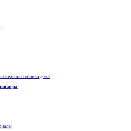
о…
азительного облика дома
 расходы
ериалы