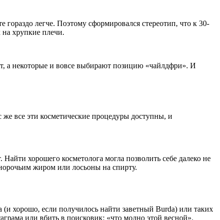
 гораздо легче. Поэтому сформировался стереотип, что к 30-
 на хрупкие плечи.
т, а некоторые и вовсе выбирают позицию «чайлдфри». И
с же все эти косметические процедуры доступны, и
 Найти хорошего косметолога могла позволить себе далеко не
 норочьим жиром или лосьоны на спирту.
 (и хорошо, если получилось найти заветный Burda) или таких
таграма или вбить в поисковик: «что модно этой весной».