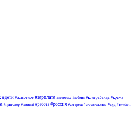
#зарплата
к
#дети
#животное
#контрабанда
#кража
#кобрин
#здоровье
а
#россия
#работа
#суд
#приговор
#сигарета
#пьяный
#строительство
#телефон