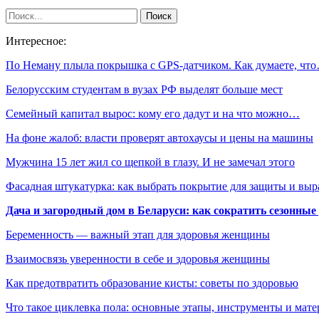
Интересное:
По Неману плыла покрышка с GPS-датчиком. Как думаете, чт
Белорусским студентам в вузах РФ выделят больше мест
Семейный капитал вырос: кому его дадут и на что можно…
На фоне жалоб: власти проверят автохаусы и цены на машины
Мужчина 15 лет жил со щепкой в глазу. И не замечал этого
Фасадная штукатурка: как выбрать покрытие для защиты и выр
Дача и загородный дом в Беларуси: как сократить сезонные
Беременность — важный этап для здоровья женщины
Взаимосвязь уверенности в себе и здоровья женщины
Как предотвратить образование кисты: советы по здоровью
Что такое циклевка пола: основные этапы, инструменты и мат