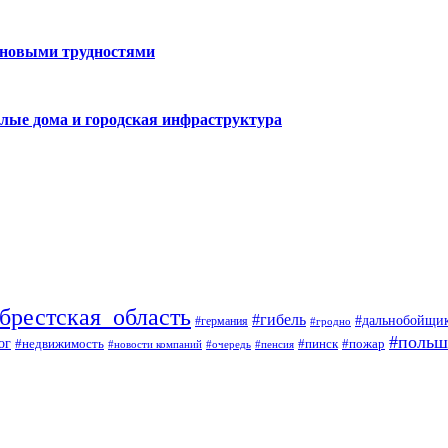
 новыми трудностями
лые дома и городская инфраструктура
брестская_область
#гибель
#дальнобойщи
#германия
#гродно
#польш
ог
#недвижимость
#пожар
#пинск
#новости компаний
#пенсия
#очередь