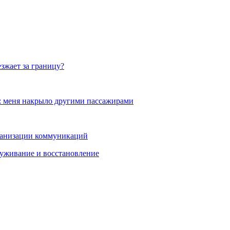
езжает за границу?
: меня накрыло другими пассажирами
рганизации коммуникаций
луживание и восстановление