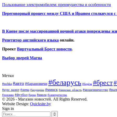
Пользование электромобилем: преимущества и особенности
Переговорный процесс между США и Ираном столкнулся с
В Киеве после массированной ночной атаки повреждены жи
Репетитор английского языка
онлайн.
Проект
Виртуальный Брест новости
.
Выбор дверей Магна
Метки
#беларусь
#брест
#
#авто
#барановичи
#tochka
#берёза
#минск
#нал
#мошенничество
#курс_валют
#литва
#медицина
#минская_область
#футбол
#топливо
#цена
#школа
#электричество
© 2026 - Магазин новостей. All Rights Reserved.
Website Design:
Quicksite.by
Sign in