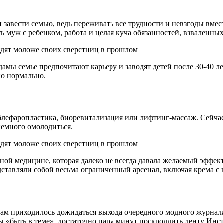
вести семью, ведь переживать все трудности и невзгоды вместе
муж с ребенком, работа и целая куча обязанностей, взваленных
ы семье предпочитают карьеру и заводят детей после 30-40 ле
но нормально.
, блефаропластика, биоревитализация или лифтинг-массаж. Сейча
немного омолодиться.
й медицине, которая далеко не всегда давала желаемый эффект.
дставляли собой весьма ограниченный арсенал, включая крема с
кам приходилось дожидаться выхода очередного модного журнала
обы «быть в теме», достаточно пару минут поскроллить ленту Инс